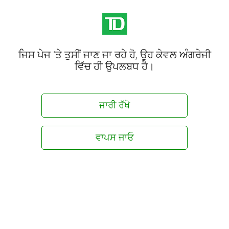
ਜਿਸ ਪੇਜ 'ਤੇ ਤੁਸੀਂ ਜਾਣ ਜਾ ਰਹੇ ਹੋ, ਉਹ ਕੇਵਲ ਅੰਗਰੇਜੀ
ਵਿੱਚ ਹੀ ਉਪਲਬਧ ਹੈ।
ਜਾਰੀ ਰੱਖੋ
ਵਾਪਸ ਜਾਓ