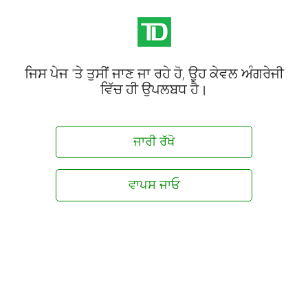
ਜਿਸ ਪੇਜ 'ਤੇ ਤੁਸੀਂ ਜਾਣ ਜਾ ਰਹੇ ਹੋ, ਉਹ ਕੇਵਲ ਅੰਗਰੇਜੀ
ਵਿੱਚ ਹੀ ਉਪਲਬਧ ਹੈ।
ਜਾਰੀ ਰੱਖੋ
ਵਾਪਸ ਜਾਓ