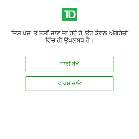
ਜਿਸ ਪੇਜ 'ਤੇ ਤੁਸੀਂ ਜਾਣ ਜਾ ਰਹੇ ਹੋ, ਉਹ ਕੇਵਲ ਅੰਗਰੇਜੀ
ਵਿੱਚ ਹੀ ਉਪਲਬਧ ਹੈ।
ਜਾਰੀ ਰੱਖੋ
ਵਾਪਸ ਜਾਓ