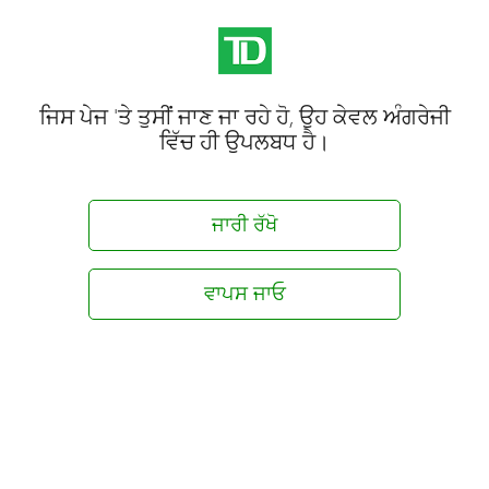
ਜਿਸ ਪੇਜ 'ਤੇ ਤੁਸੀਂ ਜਾਣ ਜਾ ਰਹੇ ਹੋ, ਉਹ ਕੇਵਲ ਅੰਗਰੇਜੀ
ਵਿੱਚ ਹੀ ਉਪਲਬਧ ਹੈ।
ਜਾਰੀ ਰੱਖੋ
ਵਾਪਸ ਜਾਓ